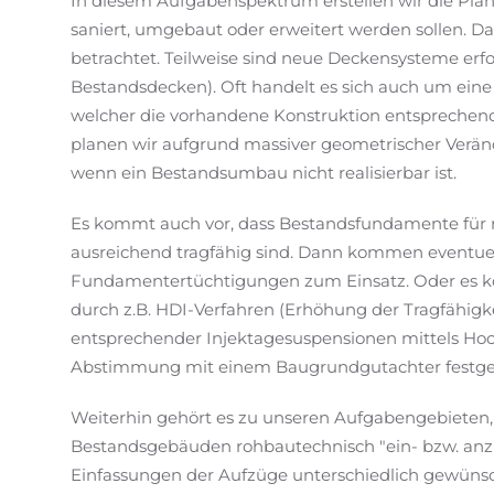
In diesem Aufgabenspektrum erstellen wir die Pla
saniert, umgebaut oder erweitert werden sollen. D
betrachtet. Teilweise sind neue Deckensysteme erfo
Bestandsdecken). Oft handelt es sich auch um ein
welcher die vorhandene Konstruktion entsprechend
planen wir aufgrund massiver geometrischer Verä
wenn ein Bestandsumbau nicht realisierbar ist.
Es kommt auch vor, dass Bestandsfundamente für 
ausreichend tragfähig sind. Dann kommen eventuel
Fundamentertüchtigungen zum Einsatz. Oder es 
durch z.B. HDI-Verfahren (Erhöhung der Tragfähig
entsprechender Injektagesuspensionen mittels Hoc
Abstimmung mit einem Baugrundgutachter festgele
Weiterhin gehört es zu unseren Aufgabengebieten, 
Bestandsgebäuden rohbautechnisch "ein- bzw. anz
Einfassungen der Aufzüge unterschiedlich gewün