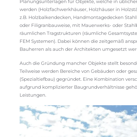
Planungsunterlagen für Objekte, welche in übliche
werden (Holzfachwerkhäuser, Holzhäuser in Holzs
z.B. Holzbalkendecken, Handmontagedecken Stah
oder Filigranbauweise, mit Mauerwerks- oder Stahl
räumlichen Tragstrukturen (räumliche Gesamtsyste
FEM Systemen). Dabei können die zeitgemäß ansp
Bauherren als auch der Architekten umgesetzt wer
Auch die Gründung mancher Objekte stellt besond
Teilweise werden Bereiche von Gebäuden oder ge
(Spezialtiefbau) gegründet. Eine Kombination ver
aufgrund komplizierter Baugrundverhältnisse gehör
Leistungen.